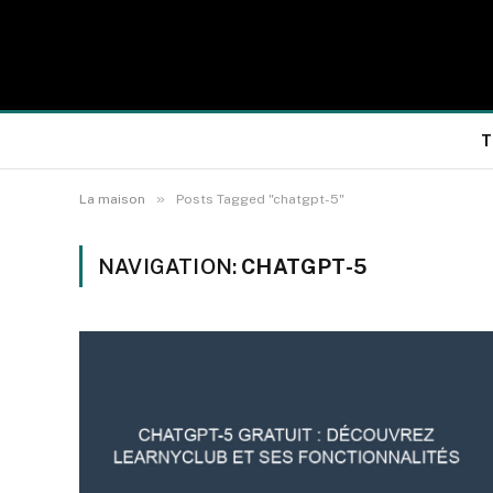
T
»
La maison
Posts Tagged "chatgpt-5"
NAVIGATION:
CHATGPT-5