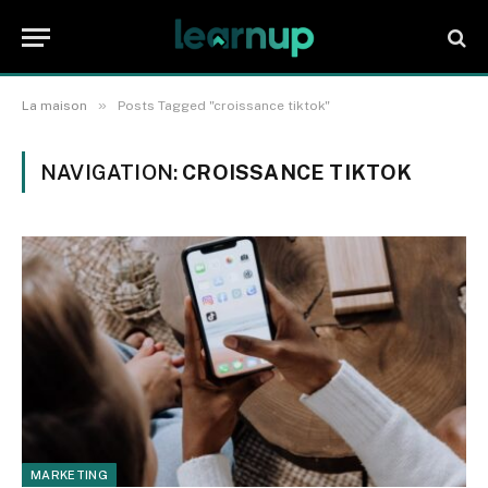
»
La maison
Posts Tagged "croissance tiktok"
NAVIGATION:
CROISSANCE TIKTOK
MARKETING