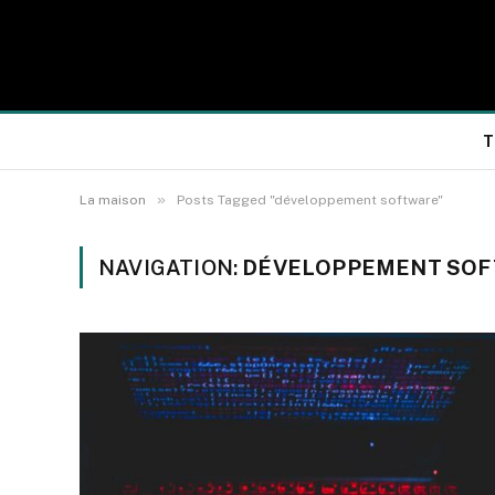
T
»
La maison
Posts Tagged "développement software"
NAVIGATION:
DÉVELOPPEMENT SO