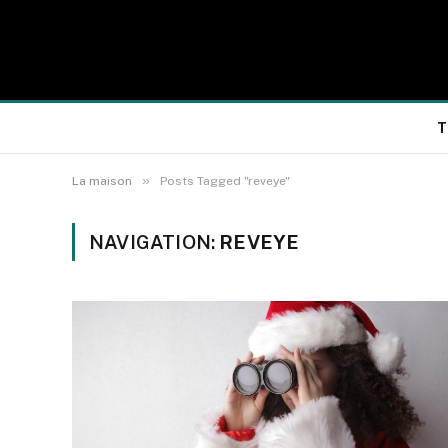
T
»
La maison
Posts Tagged "reveye"
NAVIGATION:
REVEYE