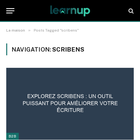
»
La maison
Posts Tagged "scribens"
NAVIGATION:
SCRIBENS
B2B