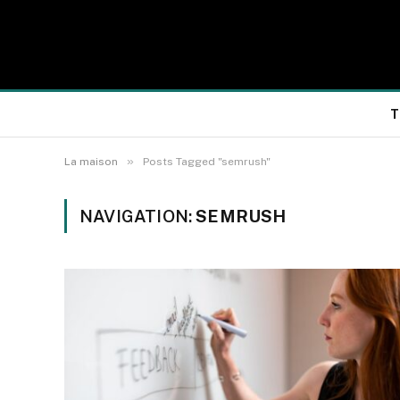
T
»
La maison
Posts Tagged "semrush"
NAVIGATION:
SEMRUSH