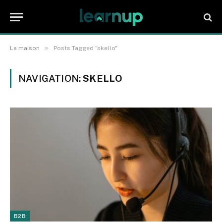
»
La maison
Posts Tagged "skello"
NAVIGATION:
SKELLO
B2B