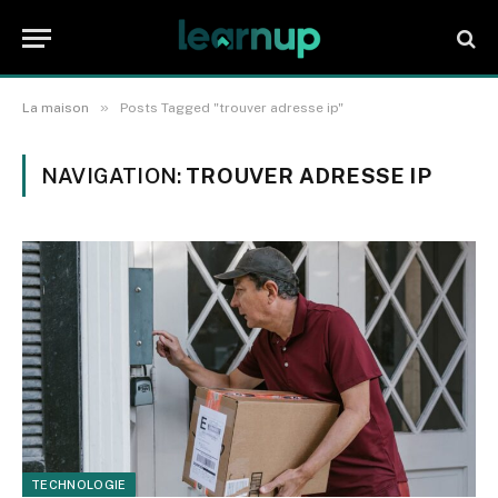
»
La maison
Posts Tagged "trouver adresse ip"
NAVIGATION:
TROUVER ADRESSE IP
TECHNOLOGIE