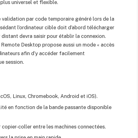
lus universel et flexible.
validation par code temporaire généré lors de la
édant l’ordinateur cible doit d’abord télécharger
r distant devra saisir pour établir la connexion.
me Remote Desktop propose aussi un mode « accès
dinateurs afin d’y accéder facilement
ue session.
cOS, Linux, Chromebook, Android et iOS).
ité en fonction de la bande passante disponible
r copier-coller entre les machines connectées.
ers la prise en main rapide.