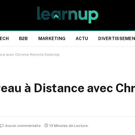
ECH
B2B
MARKETING
ACTU
DIVERTISSEME
ance avec Chrome Remote Desktop
reau à Distance avec C
Aucun commentaire
13 Minutes de Lecture