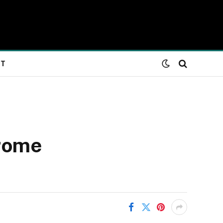
NT
hrome