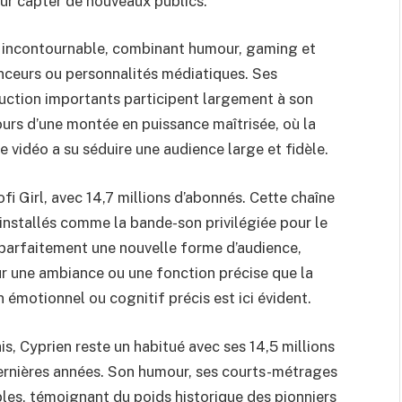
our capter de nouveaux publics.
d incontournable, combinant humour, gaming et
enceurs ou personnalités médiatiques. Ses
ction importants participent largement à son
urs d’une montée en puissance maîtrisée, où la
e vidéo a su séduire une audience large et fidèle.
fi Girl, avec 14,7 millions d’abonnés. Cette chaîne
 installés comme la bande-son privilégiée pour le
e parfaitement une nouvelle forme d’audience,
ur une ambiance ou une fonction précise que la
n émotionnel ou cognitif précis est ici évident.
s, Cyprien reste un habitué avec ses 14,5 millions
ernières années. Son humour, ses courts-métrages
bles, témoignant du poids historique des pionniers