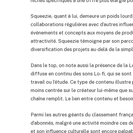
niches spécifiques à une offre plus élargie p
Squeezie, quant à lui, demeure un poids lour
collaborations régulières avec d’autres influ
événements et concepts aux moyens de produ
attractivité. Squeezie témoigne par son parco
diversification des projets au-delà de la simpl
Dans le top, on note aussi la présence de la Lo
diffuse en continu des sons Lo-fi, qui se sont
travail ou l’étude. Ce type de contenu illustr
moins centrée sur le créateur lui-même que s
chaîne remplit. Le lien entre contenu et besoi
Parmi les autres géants du classement françai
d’abonnés, malgré une activité moindre ces d
et son influence culturelle sont encore palpa