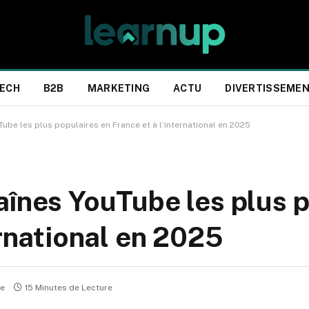
ECH
B2B
MARKETING
ACTU
DIVERTISSEME
ube les plus populaires en France et à l’international en 2025
aînes YouTube les plus 
ernational en 2025
re
15 Minutes de Lecture