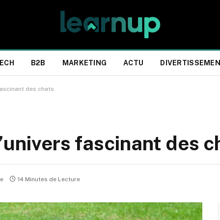
ECH
B2B
MARKETING
ACTU
DIVERTISSEME
fascinant des chats
’univers fascinant des c
re
14 Minutes de Lecture