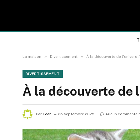
T
»
»
La maison
Divertissement
À la découverte de l’univers 
DIVERTISSEMENT
À la découverte de l
Par
Léon
25 septembre 2025
Aucun commentai