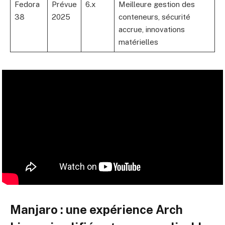
Fedora
Prévue
6.x
Meilleure gestion des
38
2025
conteneurs, sécurité
accrue, innovations
matérielles
Manjaro : une expérience Arch