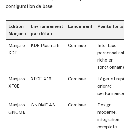
configuration de base.
Édition
Environnement
Lancement
Points forts
Manjaro
par défaut
Manjaro
KDE Plasma 5
Continue
Interface
KDE
personnalisable
riche en
fonctionnalités
Manjaro
XFCE 4.16
Continue
Léger et rapide,
XFCE
orienté
performance
Manjaro
GNOME 43
Continue
Design
GNOME
moderne,
intégration
complète