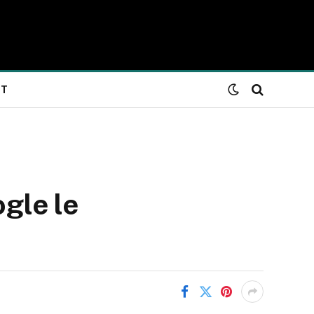
NT
ogle le