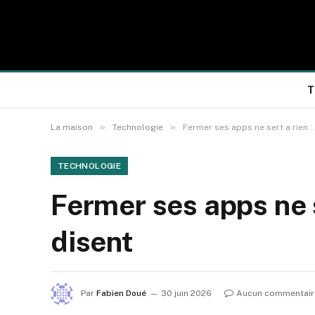
T
»
»
La maison
Technologie
Fermer ses apps ne sert a rien :
TECHNOLOGIE
Fermer ses apps ne s
disent
Par
Fabien Doué
30 juin 2026
Aucun commentair