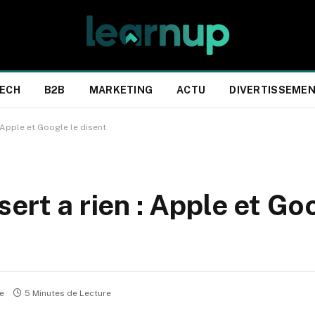
ECH
B2B
MARKETING
ACTU
DIVERTISSEME
 Apple et Google le disent
ert a rien : Apple et Go
e
5 Minutes de Lecture