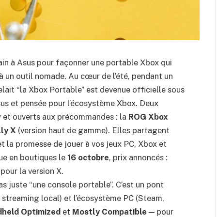
main à Asus pour façonner une portable Xbox qui
à un outil nomade. Au cœur de l’été, pendant un
it “la Xbox Portable” est devenue officielle sous
Asus et pensée pour l’écosystème Xbox. Deux
 et ouverts aux précommandes : la
ROG Xbox
ly X
(version haut de gamme). Elles partagent
t la promesse de jouer à vos jeux PC, Xbox et
vue en boutiques le
16 octobre
, prix annoncés :
pour la version X.
 pas juste “une console portable”. C’est un pont
, streaming local) et l’écosystème PC (Steam,
held Optimized
et
Mostly Compatible
— pour