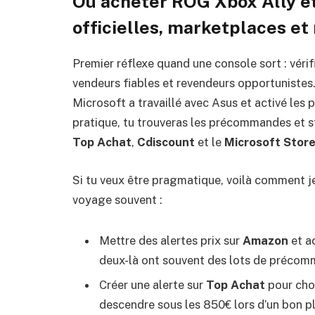
Où acheter ROG Xbox Ally et
officielles, marketplaces et
Premier réflexe quand une console sort : vérifie
vendeurs fiables et revendeurs opportunistes
Microsoft a travaillé avec Asus et activé le
pratique, tu trouveras les précommandes et st
Top Achat
,
Cdiscount
et le
Microsoft Stor
Si tu veux être pragmatique, voilà comment j
voyage souvent :
Mettre des alertes prix sur
Amazon
et ac
deux-là ont souvent des lots de précom
Créer une alerte sur
Top Achat
pour chop
descendre sous les 850€ lors d’un bon p