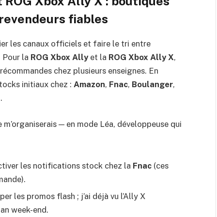
 ROG Xbox Ally X : boutiques
 revendeurs fiables
r les canaux officiels et faire le tri entre
. Pour la
ROG Xbox Ally
et la
ROG Xbox Ally X
,
s précommandes chez plusieurs enseignes. En
ocks initiaux chez :
Amazon
,
Fnac
,
Boulanger
,
e
.
e m’organiserais — en mode Léa, développeuse qui
tiver les notifications stock chez la
Fnac
(ces
mande).
er les promos flash ; j’ai déjà vu l’Ally X
lan week-end.