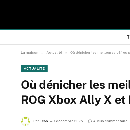
T
»
»
La maison
Actualité
Où dénicher les meilleures offres 
ACTUALITÉ
Où dénicher les meil
ROG Xbox Ally X et
Par
Léon
1 décembre 2025
Aucun commentaire