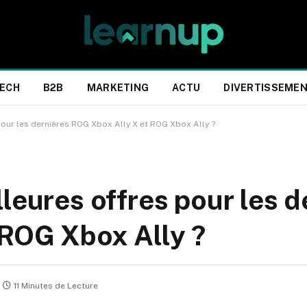
ECH
B2B
MARKETING
ACTU
DIVERTISSEME
pour les dernières ROG Xbox Ally X et ROG Xbox Ally ?
leures offres pour les d
 ROG Xbox Ally ?
11 Minutes de Lecture