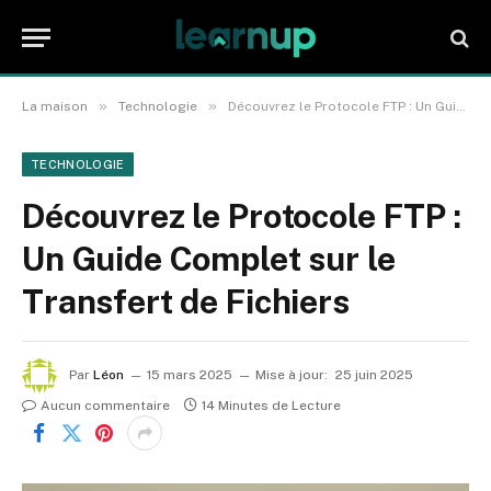
»
»
La maison
Technologie
Découvrez le Protocole FTP : Un Guide Complet sur le Transfert de Fichiers
TECHNOLOGIE
Découvrez le Protocole FTP :
Un Guide Complet sur le
Transfert de Fichiers
Par
Léon
15 mars 2025
Mise à jour:
25 juin 2025
Aucun commentaire
14 Minutes de Lecture