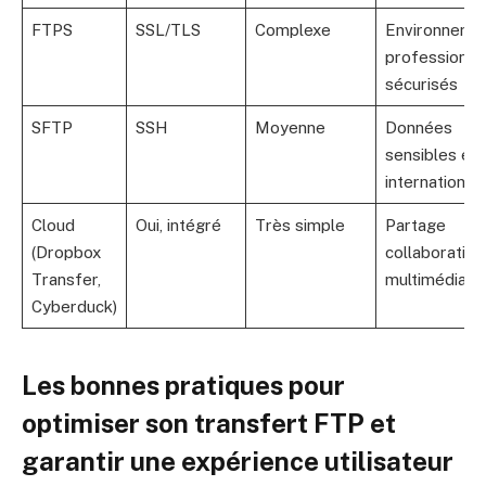
FTPS
SSL/TLS
Complexe
Environneme
professionne
sécurisés
SFTP
SSH
Moyenne
Données
sensibles et
international
Cloud
Oui, intégré
Très simple
Partage
(Dropbox
collaboratif e
Transfer,
multimédia
Cyberduck)
Les bonnes pratiques pour
optimiser son transfert FTP et
garantir une expérience utilisateur