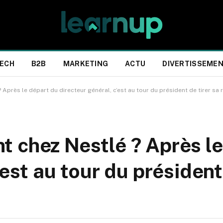
ECH
B2B
MARKETING
ACTU
DIVERTISSEME
Après le départ du directeur général, c’est au tour du président de tirer sa 
 chez Nestlé ? Après le
’est au tour du président