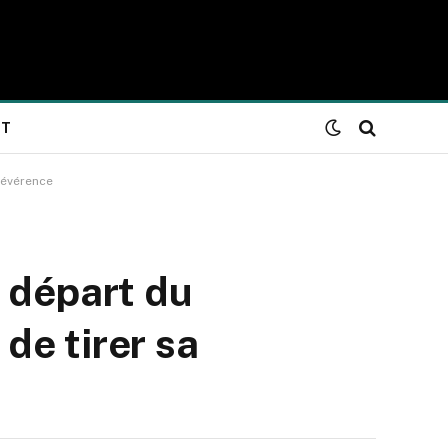
NT
révérence
 départ du
 de tirer sa