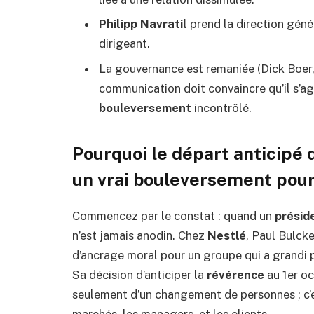
Philipp Navratil
prend la direction géné
dirigeant.
La gouvernance est remaniée (Dick Boer, 
communication doit convaincre qu’il s’agi
bouleversement
incontrôlé.
Pourquoi le départ anticipé
un vrai bouleversement pour
Commencez par le constat : quand un
présid
n’est jamais anodin. Chez
Nestlé
, Paul Bulck
d’ancrage moral pour un groupe qui a grandi 
Sa décision d’anticiper la
révérence
au 1er oc
seulement d’un changement de personnes ; c’es
marchés, les managers, et les clients.