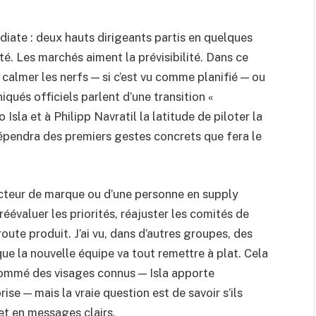
diate : deux hauts dirigeants partis en quelques
ité. Les marchés aiment la prévisibilité. Dans ce
s calmer les nerfs — si c’est vu comme planifié — ou
qués officiels parlent d’une transition «
sla et à Philipp Navratil la latitude de piloter la
 dépendra des premiers gestes concrets que fera le
irecteur de marque ou d’une personne en supply
t réévaluer les priorités, réajuster les comités de
route produit. J’ai vu, dans d’autres groupes, des
e la nouvelle équipe va tout remettre à plat. Cela
 nommé des visages connus — Isla apporte
rise — mais la vraie question est de savoir s’ils
et en messages clairs.