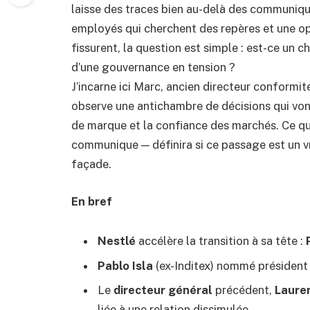
laisse des traces bien au-delà des communiqué
employés qui cherchent des repères et une opi
fissurent, la question est simple : est-ce u
d’une gouvernance en tension ?
J’incarne ici Marc, ancien directeur conformi
observe une antichambre de décisions qui vont
de marque et la confiance des marchés. Ce q
communique — définira si ce passage est un v
façade.
En bref
Nestlé
accélère la transition à sa tête :
Pablo Isla
(ex-Inditex) nommé président 
Le
directeur général
précédent,
Lauren
liée à une relation dissimulée.