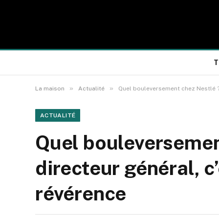
T
»
»
La maison
Actualité
Quel bouleversement chez Nestlé ? 
ACTUALITÉ
Quel bouleversement
directeur général, c
révérence