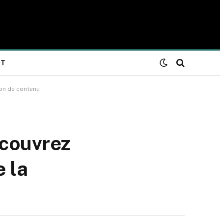
NT
ion de contenu
écouvrez
e la