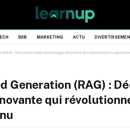
ECH
B2B
MARKETING
ACTU
DIVERTISSEME
 (RAG) : Découvrez cette technologie innovante qui révolutionne la générat
d Generation (RAG) : D
novante qui révolutionn
enu