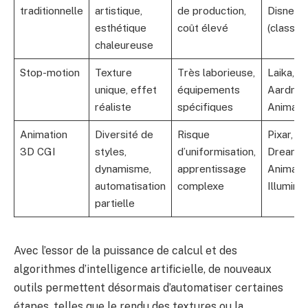
traditionnelle
artistique,
de production,
Disney
esthétique
coût élevé
(classiq
chaleureuse
Stop-motion
Texture
Très laborieuse,
Laika,
unique, effet
équipements
Aardma
réaliste
spécifiques
Animati
Animation
Diversité de
Risque
Pixar,
3D CGI
styles,
d’uniformisation,
DreamW
dynamisme,
apprentissage
Animatio
automatisation
complexe
Illuminat
partielle
Avec l’essor de la puissance de calcul et des
algorithmes d’intelligence artificielle, de nouveaux
outils permettent désormais d’automatiser certaines
étapes, telles que le rendu des textures ou la