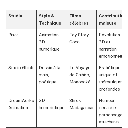
Studio
Style &
Films
Contribution
Technique
célèbres
majeure
Pixar
Animation
Toy Story,
Révolution
3D
Coco
3D et
numérique
narration
émotionnelle
Studio Ghibli
Dessin à la
Le Voyage
Esthétique
main,
de Chihiro,
unique et
poétique
Mononoké
thématiques
profondes
DreamWorks
3D
Shrek,
Humour
Animation
humoristique
Madagascar
décalé et
personnages
attachants