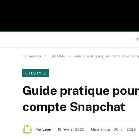
T
»
»
La maison
Lifestyle
Guide pratique pour désactiver dé
LIFESTYLE
Guide pratique pour
compte Snapchat
Par
Léon
18 février 2025
Mise à jour:
30 juin 2025