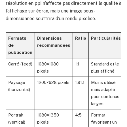
résolution en ppi n’affecte pas directement la qualité à
l’affichage sur écran, mais une image sous-
dimensionnée souffrira d’un rendu pixelisé.
Formats
Dimensions
Ratio
Particularités
de
recommandées
publication
Carré (feed)
1080×1080
1:1
Standard et le
pixels
plus affiché
Paysage
1200×628 pixels
1.91:1
Moins utilisé
(horizontal)
mais adapté
pour contenus
larges
Portrait
1080×1350
4:5
Format
(vertical)
pixels
favorisant un