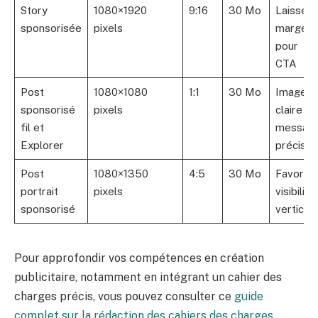
Story
1080×1920
9:16
30 Mo
Laisser
sponsorisée
pixels
marges
pour
CTA
Post
1080×1080
1:1
30 Mo
Image
sponsorisé
pixels
claire et
fil et
messag
Explorer
précis
Post
1080×1350
4:5
30 Mo
Favorise
portrait
pixels
visibilité
sponsorisé
vertical
Pour approfondir vos compétences en création
publicitaire, notamment en intégrant un cahier des
charges précis, vous pouvez consulter ce
guide
complet sur la rédaction des cahiers des charges
.