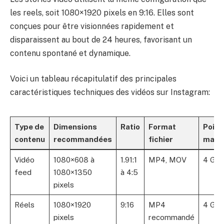
les reels, soit 1080×1920 pixels en 9:16. Elles sont
conçues pour être visionnées rapidement et
disparaissent au bout de 24 heures, favorisant un
contenu spontané et dynamique.
Voici un tableau récapitulatif des principales
caractéristiques techniques des vidéos sur Instagram:
Type de
Dimensions
Ratio
Format
Poids
contenu
recommandées
fichier
maxi
Vidéo
1080×608 à
1.91:1
MP4, MOV
4 Go
feed
1080×1350
à 4:5
pixels
Réels
1080×1920
9:16
MP4
4 Go
pixels
recommandé