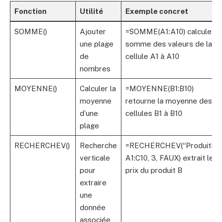
Fonction
Utilité
Exemple concret
SOMME()
Ajouter
=SOMME(A1:A10) calcule la
une plage
somme des valeurs de la
de
cellule A1 à A10
nombres
MOYENNE()
Calculer la
=MOYENNE(B1:B10)
moyenne
retourne la moyenne des
d’une
cellules B1 à B10
plage
RECHERCHEV()
Recherche
=RECHERCHEV(“ProduitB”,
verticale
A1:C10, 3, FAUX) extrait le
pour
prix du produit B
extraire
une
donnée
associée