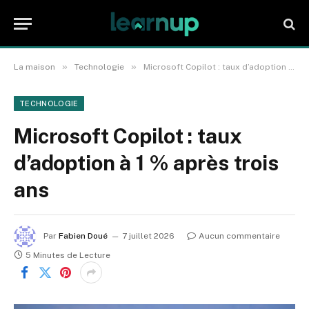
»
»
La maison
Technologie
Microsoft Copilot : taux d’adoption à 1 % après trois ans
TECHNOLOGIE
Microsoft Copilot : taux
d’adoption à 1 % après trois
ans
Par
Fabien Doué
7 juillet 2026
Aucun commentaire
5 Minutes de Lecture