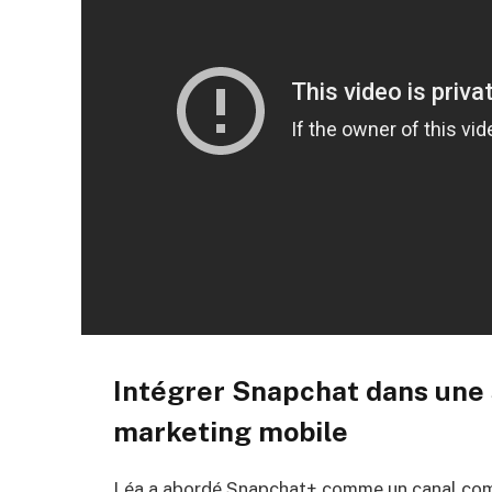
Intégrer
Snapchat
dans une
marketing mobile
Léa a abordé Snapchat+ comme un canal compl