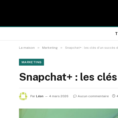
T
»
»
La maison
Marketing
Snapchat+ : les clés d’un succès d
MARKETING
Snapchat+ : les clés
Par
Léon
4 mars 2026
Aucun commentaire