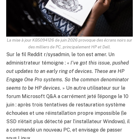
La mise à jour KB5094126 de juin 2026 provoque des écrans noirs sur
des milliers de PC, principalement HP et Dell.
Sur le fil Reddit r/sysadmin, le ton est amer. Un
administrateur témoigne : «
I’ve got this issue, pushed
out updates to an early ring of devices. These are HP
Engage One Pro systems. So the common denominator
seems to be HP devices.
» Un autre utilisateur sur le
forum Microsoft Q&A a carrément jeté l’éponge le 10
juin : après trois tentatives de restauration système
échouées et une réinstallation propre impossible (le
SSD n’était plus détecté par l’installateur Windows), il
a commandé un nouveau PC, et envisage de passer
sous Linux.