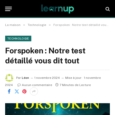
»
»
La maison
Technologie
Forspoken : Notre test détaillé vous dit tout
TECHNOLOGIE
Forspoken : Notre test
détaillé vous dit tout
Par
Léon
1 novembre 2024
Mise à jour:
1 novembre
2024
Aucun commentaire
7 Minutes de Lecture