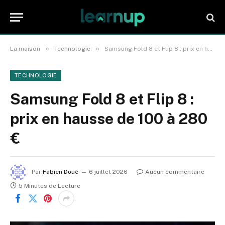
»
»
La maison
Technologie
Samsung Fold 8 et Flip 8 : prix en hausse de 100 à 280 €
TECHNOLOGIE
Samsung Fold 8 et Flip 8 :
prix en hausse de 100 à 280
€
Par
Fabien Doué
6 juillet 2026
Aucun commentaire
5 Minutes de Lecture